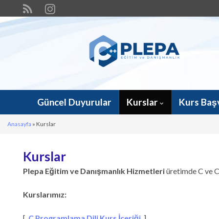
Güncel Duyurular
Kurslar
Kurs Baş
Anasayfa
»
Kurslar
Kurslar
Plepa Eğitim ve Danışmanlık Hizmetleri
üretimde C ve C
Kurslarımız:
[
C Programlama Dili Kurs İçeriği
]