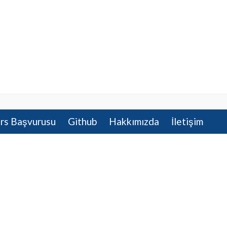
rs Başvurusu
Github
Hakkımızda
İletişim